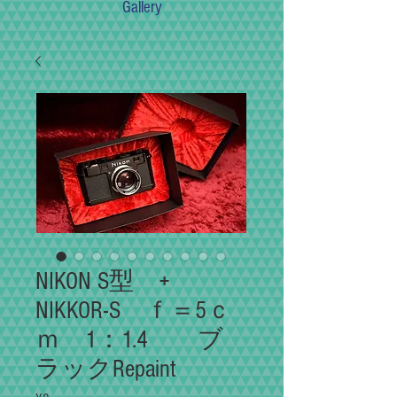
Gallery
NIKON S型 +
NIKKOR-S ｆ＝5ｃ
ｍ 1：1.4 ブ
ラックRepaint