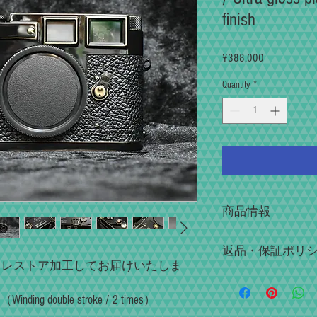
finish
Price
¥388,000
Quantity
*
商品情報
フルレストアサービ
返品・保証ポリ
楽しみを提供するこ
し、レストア加工してお届けいたしま
ファインダーの見や
初期不良や配送事故
ント精度、シャッタ
以内にご連絡下さい
したときの感触や音
Winding double stroke / 2 times）
持って無償修理させ
で丁寧に調整してい