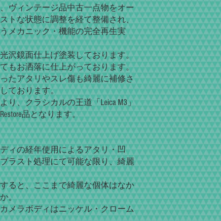
、ヴィンテージ品中古一点物をオー
ストな状態に調整を経て整備され、
うメカニック・機能の完全再生実
光沢鏡面仕上げ塗装しております。
てもお洒落に仕上がっております。
ったアタリやスレ傷も綺麗に補修さ
しております。
、クラシカルの王道「Leica M3」
store品となります。
ディの経年使用によるアタリ・凹
ブラスト処理にて可能な限り、綺麗
すると、ここまで綺麗な個体はなか
か。
カメラボディはニッケル・クローム