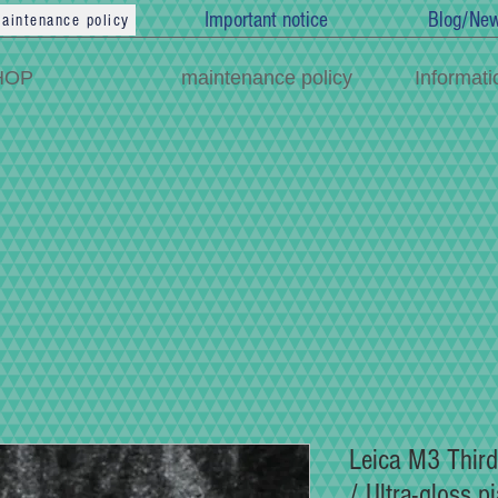
Important notice
Blog/Ne
aintenance policy
HOP
maintenance policy
Informati
Leica M3 Third
/ Ultra-gloss 