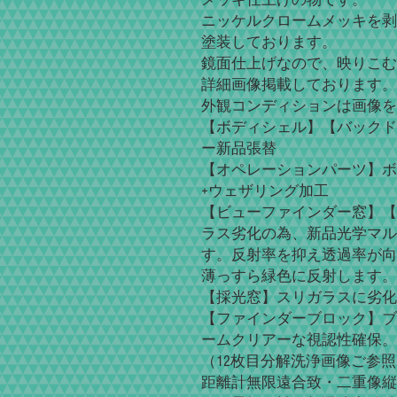
ニッケルクロームメッキを剥
塗装しております。
鏡面仕上げなので、映りこむ
詳細画像掲載しております。
外観コンディションは画像を
【ボディシェル】【バックド
ー新品張替
【オペレーションパーツ】ボ
+ウェザリング加工
【ビューファインダー窓】【
ラス劣化の為、新品光学マル
す。反射率を抑え透過率が向
薄っすら緑色に反射します。
【採光窓】スリガラスに劣化
【ファインダーブロック】ブ
ームクリアーな視認性確保。
（12枚目分解洗浄画像ご参
距離計無限遠合致・二重像縦