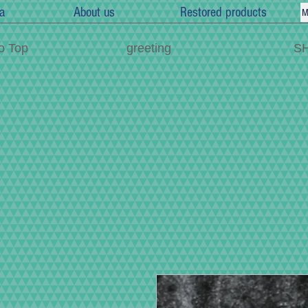
a
About us
Restored products
M
o Top
greeting
S