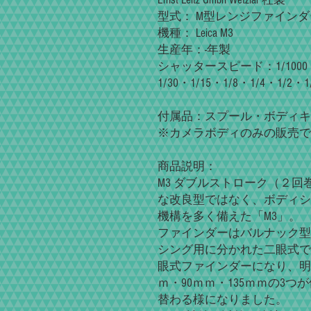
型式： M型レンジファイン
機種： Leica M3
生産年：-年製
シャッタースピード：1/1000・1/5
1/30・1/15・1/8・1/4・1/2・1
付属品：スプール・ボディキ
※カメラボディのみの販売で
商品説明：
M3 ダブルストローク（２
な改良型ではなく、ボディシ
機構を多く備えた「M3」。
ファインダーはバルナック型
シング用に分かれた二眼式で
眼式ファインダーになり、明
ｍ・90ｍｍ・135ｍｍの3
替わる様になりました。