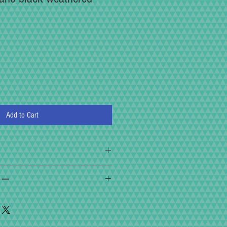
Add to Cart
スでは、「撮る・操る・所有する」
シー
とに重点を置いています。
すさ、二重像の見え方、距離計のピ
による故障の場合は商品到着後3日
ースピードの精度、シャッターを押
。 ご返送いただけましたら、責任を
など、すべてをご満足いただけるま
ていただきます。 （復興堂保証規定
ます。 調整はもちろん、専用のデジ