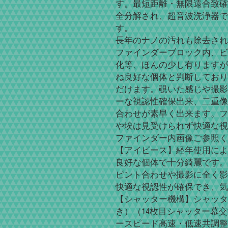
す。最短距離・無限遠合致確
全分解され、超音波洗浄器で
す。
長年のナノの汚れも除去され
ファインダーブロック内、ビ
化等、ほんの少し有りますが
ね良好な個体と判断しており
だけます。覗いた感じや撮影
ーな視認性確保出来、二重像
合わせが素早く出来ます。フ
や埃は見受けられず快適な視
ファインダー内画像ご参照く
【アイピース】経年使用によ
良好な個体で十分綺麗です。
ピント合わせや撮影に全く影
快適な視認性が確保でき、気
【シャッター機構】シャッタ
き）（14枚目シャッター幕
ースピード高速・低速共調整