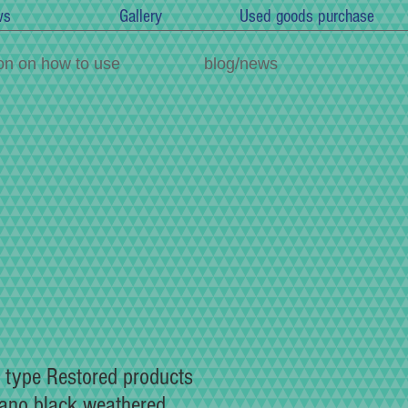
ws
Gallery
Used goods purchase
on on how to use
blog/news
 type Restored products
piano black weathered