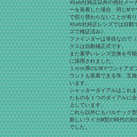
※Leitz社純正以外の他社メ
ーを装着した場合、同じMマ
で切り替わらないことが有り
※Leitz社純正レンズでは自動で
ズで検証済み）
ファインダーは等倍なので（0
クスは自動補正式です。
また素早いレンズ交換を可能
に採用されました。
１ｍｍ厚のL/Mマウントア
ウントも装着できる等、互換
います。
シャッターダイアルはこれま
たものを１つのダイアルに全
上しています。
これら以外にもバルナック型
新しいライカM型の時代の到
でした。