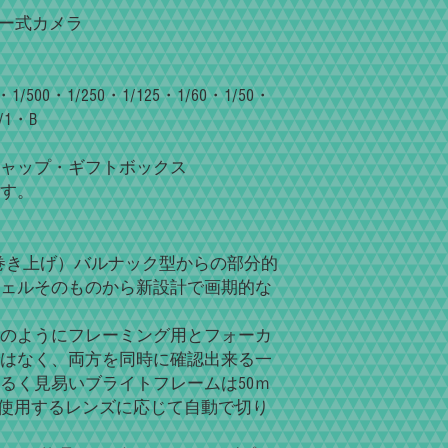
による）
タル測定器によるテ
ダー式カメラ
カメラのメカニズム
もリペイントし、ク
き出します。
00・1/250・1/125・1/60・1/50・
リペイントは高級塗
/1・B
すが、許容範囲内の
がございます。 ご
お客様のカメラを再
ャップ・ギフトボックス
けるよう、心を込め
す。
させていただきます
完成予定納期につい
で長い時間お待ちい
回巻き上げ）バルナック型からの部分的
ご注文手続き頂き頂
ェルそのものから新設計で画期的な
ステムとなっており
この時に完成予定日
現在大変込み合って
のようにフレーミング用とフォーカ
待ちいただいており
はなく、両方を同時に確認出来る一
ご注文前に完成予定
るく見易いブライトフレームは50ｍ
でございます。
つが使用するレンズに応じて自動で切り