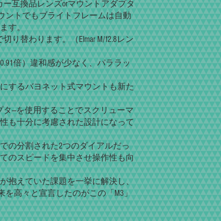
ーカー互換品レンズorマウントアダプタ
ウントでもブライトフレームは自動
ます。
切り替わります。（Elmar M/f2.8レン
.91倍）違和感が少なく、パララッ
にするバヨネット式マウントも新た
ダプタ―を使用することでスクリューマ
性も十分に考慮された設計になって
での分割された2つのダイアルだっ
てのスピードを集中させ操作性も向
が抱えていた課題を一挙に解決し、
来を高々と宣言したのがこの「M3」