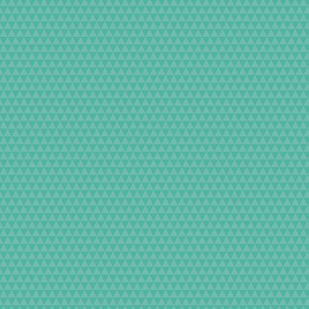
ストも行っております。
を再現するとともに、外装デザイン
ラシックカメラの魅力を最大限に引
装ですので仕上がりは非常に綺麗で
ホコリやピンホールが発生する場合
理解いただきありがとうございます。
び現役のカメラとしてご使用いただ
てオーバーホール・メンテナンスを
。
て、繁忙期はかなり込み合いますの
ただく場合がございます。
きますと作業予約が自動的に入るシ
ます。
のお知らせが入ります。
おりおおよそ１０か月～１年程度お
ます。
日のお問い合わせ頂きましたら幸い