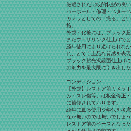
厳選された比較的状態の良い
バーホール・修理・ベターベ
カメラとしての「撮る」とい
施。
外観・化粧には、ブラック超
またウェザリング仕上げでと
経年使用により避けられなか
れ、とても上品な質感を表現
ブラック超光沢鏡面仕上げにより
の魅力を最大限に引き出したRe
コンディション
【外観】レストア前カメラボ
み・スレ傷等、は板金修正・
に補修されております。
経年に亘る使用や年代を考慮
なか無いのでは無いでしょう
レストア前のベースとなった
メッキ仕上げの物です。