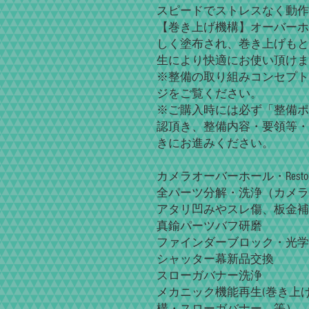
スピードでストレスなく動作
【巻き上げ機構】オーバーホ
しく塗布され、巻き上げもと
生により快適にお使い頂けま
※整備の取り組みコンセプト
ジをご覧ください。
※ご購入時には必ず「整備ポ
認頂き、整備内容・要領等・
きにお進みください。
カメラオーバーホール・Restore
全パーツ分解・洗浄（カメラ
アタリ凹みやスレ傷、板金補
真鍮パーツバフ研磨
ファインダーブロック・光学
シャッター幕新品交換
スローガバナー洗浄
メカニック機能再生(巻き上
構・スローガバナー、等）