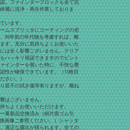
認。ファインダーブロックも全て完
綺麗に洗浄・再生作業しておりま
ています。
ームスプリッタにコーティングの劣
、60年前の年代物を考慮すれば、概
ます。充分に気持ちよくお使いいた
には全く影響ございません。クリア
もハッキリ視認できますのでピント
ァインダーを覗いた時に、不快な塵
認性が確保できています。（13枚目
ださい。）
り若干の拭き傷等有りますが、概ね
響はございません。
持ちよくお使いいただけます。
ー幕新品交換済み（絹片面ゴム引
交換画像ご参照ください。）シャッタ
。適正な露出が得られます。全ての