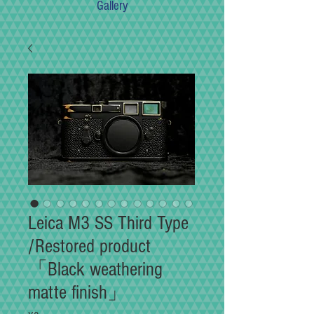
Gallery
Leica M3 SS Third Type
/Restored product
「Black weathering
matte finish」