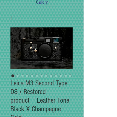
Gallery
Leica M3 Second Type
DS / Restored
product「Leather Tone
Black X Champagne