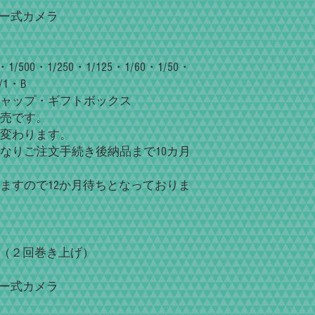
測機器でテストして
ダー式カメラ
メカニックの機能の
も、持って生まれた造形
Classic Camer
ベースはクロームメ
00・1/250・1/125・1/60・1/50・
メッキ工場にて専用
/1・B
にアタリや凹みキズ
ャップ・ギフトボックス
下地処理仕上げをし
売です。
下地ベースにはシリ
変わります。
トップコートにウレ
なりご注文手続き後納品まで10カ月
り、二重のとても強
タリに対して耐久性
仕上がりはご覧のと
ますので12か月待ちとなっておりま
となっております。
Repaintは高品位
が、多少許容できる
とがございます。あ
ローク（２回巻き上げ）
指紋や皮脂が付着し
り、お手入れがとて
カメラ用クロスで軽く
ダー式カメラ