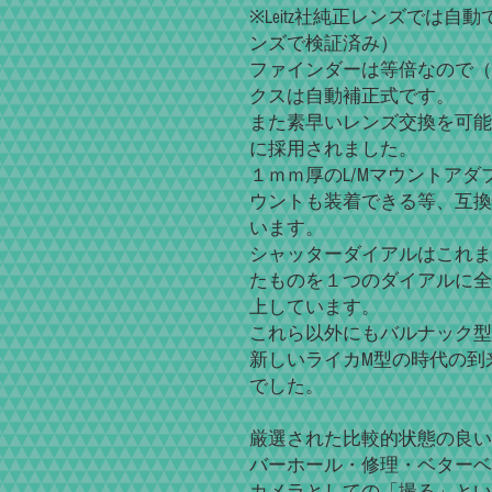
※Leitz社純正レンズでは自動で
ンズで検証済み）
ファインダーは等倍なので（0
クスは自動補正式です。
また素早いレンズ交換を可能
に採用されました。
１ｍｍ厚のL/Mマウントア
ウントも装着できる等、互換
います。
シャッターダイアルはこれま
たものを１つのダイアルに全
上しています。
これら以外にもバルナック型
新しいライカM型の時代の到
でした。
厳選された比較的状態の良い
バーホール・修理・ベターベ
カメラとしての「撮る」とい