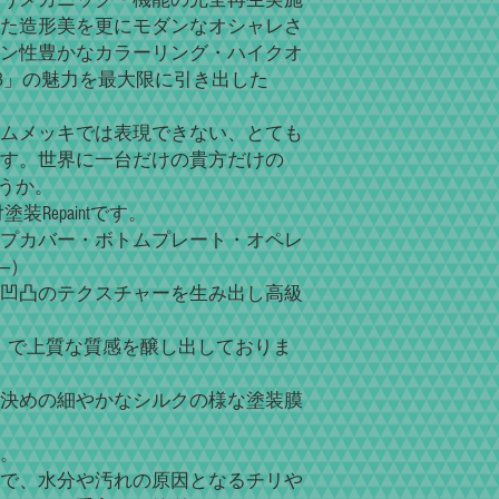
た造形美を更にモダンなオシャレさ
ン性豊かなカラーリング・ハイクオ
 M3」の魅力を最大限に引き出した
ムメッキでは表現できない、とても
す。世界に一台だけの貴方だけの
ょうか。
d」焼付塗装Repaintです。
プカバー・ボトムプレート・オペレ
―）
凹凸のテクスチャーを生み出し高級
inish」で上質な質感を醸し出しておりま
決めの細やかなシルクの様な塗装膜
。
で、水分や汚れの原因となるチリや