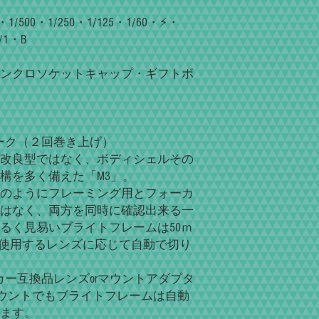
500・1/250・1/125・1/60・⚡・
/1・B
ンクロソケットキャップ・ギフトボ
ルストローク（２回巻き上げ）
改良型ではなく、ボディシェルその
構を多く備えた「M3」。
のようにフレーミング用とフォーカ
はなく、両方を同時に確認出来る一
るく見易いブライトフレームは50ｍ
つが使用するレンズに応じて自動で切り
ーカー互換品レンズorマウントアダプタ
ウントでもブライトフレームは自動
ます。