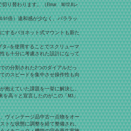
切り替わります。（Elmar M/f2.8レ
.91倍）違和感が少なく、パララッ
にするバヨネット式マウントも新た
ダプタ―を使用することでスクリューマ
性も十分に考慮された設計になって
での分割された2つのダイアルだっ
てのスピードを集中させ操作性も向
が抱えていた課題を一挙に解決し、
来を高々と宣言したのがこの「M3」
、ヴィンテージ品中古一点物をオー
ストな状態に調整を経て整備され、
うメカニック・機能の完全再生実施