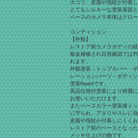
ホコリ、皮脂や指紋が付着し
とてもシルキーな塗装表面と
ベースのカメラ本体はクロー
コンディション
【外観】
レストア前カメラボディの経
板金補修され目視確認では判
れます。
外観塗装：トップカバー・ボ
レーションパーツ・ボディシェルは「Lea
塗装Repaintです。
高品位焼付塗装により綺麗に
お使いいただけます。
またベースカラー塗装後トッ
に守られ、アタリやスレに強
皮脂や指紋が付着しにくくお
レストア前のベースとなった
メッキ仕上げの物です。