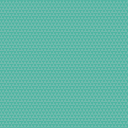
おります。
再生はもとより、外観デザインに
美にRepaint と言う化粧も施し
aの魅力を最大限引き出しております。
ッキカラー（シルバー）でしたが、
薬剤でメッキ剥離処理、その後さら
を丁寧に板金修正し、ブラスト加工
焼付塗装しております。
コン系樹脂吹き付け焼き付け塗装、
タン樹脂コーティングを行ってお
い塗装膜を形成しており、スレやア
がございます。
おり、きめ細やかな上品な仕上がり
塗装ですから仕上がりはとても綺麗です
範囲の埃やピンホールは発生するこ
らかじめご了承くださいませ。
にくい高品位な塗装膜を実現してお
もしやすいのが特徴です。
拭きとるだけでOKです。