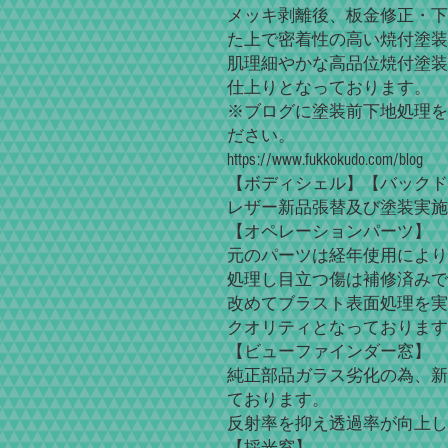
メッキ剥離後、板金修正・下
た上で密着性の高い焼付塗装
肌理細やかな高品位焼付塗装
仕上りとなっております。
※ブログに塗装前下地処理を
ださい。
https://www.fukkokudo.com/blog
【ボディシェル】【バックド
レザー新品張替及び塗装実施「Leather
【オペレーションパーツ】
元のパーツは経年使用により
処理し目立つ傷は補修済みで
改めてブラスト表面処理を実
クオリティとなっております
【ビューファインダー窓】
純正部品ガラス劣化の為、新
ております。
反射率を抑え透過率が向上し
【採光窓】