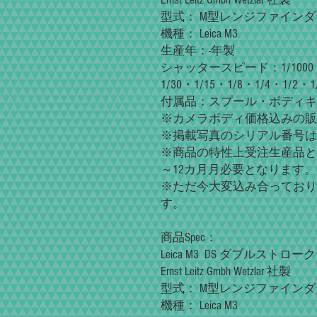
型式： M型レンジファイン
機種： Leica M3
生産年：-年製
シャッタースピード：1/1000・1/5
1/30・1/15・1/8・1/4・1/2・1
付属品：スプール・ボディキ
※カメラボディ価格込みの販
※掲載写真のシリアル番号は
※商品の特性上受注生産品と
～12カ月月必要となります。
※ただ今大変込み合っており
す。
商品Spec：
Leica M3 DS ダブルスト
Ernst Leitz Gmbh Wetzlar 社製
型式： M型レンジファイン
機種： Leica M3