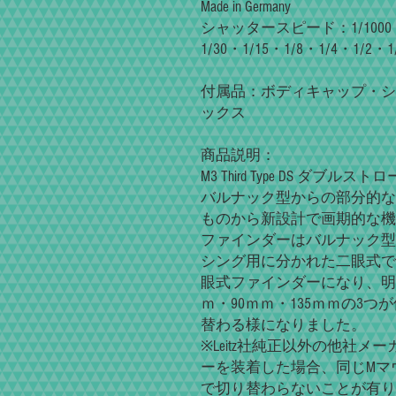
Made in Germany
シャッタースピード：1/1000・1/
1/30・1/15・1/8・1/4・1/2・1
付属品：ボディキャップ・シ
ックス
商品説明：
M3 Third Type DS ダブ
バルナック型からの部分的な
ものから新設計で画期的な機
ファインダーはバルナック型
シング用に分かれた二眼式で
眼式ファインダーになり、明
ｍ・90ｍｍ・135ｍｍの3
替わる様になりました。
※Leitz社純正以外の他社メ
ーを装着した場合、同じMマ
で切り替わらないことが有り