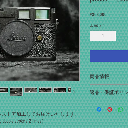
Price
¥368,000
Quantity
*
商品情報
オーバーホール・Res
返品・保証ポリ
ョン」と言う楽しみ
しております。
万が一初期不良・配
ファインダーの視認
着後三日以内にご連
ト精度・シャッター
、レストア加工してお届けいたします。
ましたら責任を持っ
時の感触・音・レン
uble stroke / 2 times）
（復刻堂保証規定に
るまで調整しており