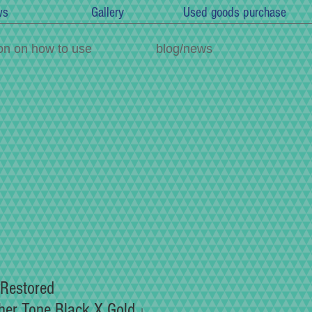
ws
Gallery
Used goods purchase
on on how to use
blog/news
 Restored
her Tone Black X Gold」