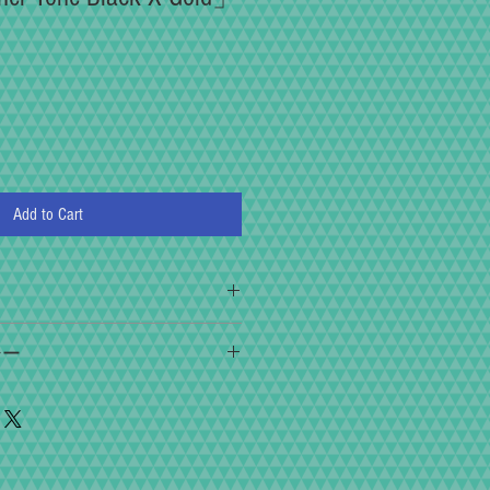
Add to Cart
toreでは、「撮る・操る・コレクシ
シー
を感じて頂ける事に主眼を置き整備
送事故による故障について、商品到
性・二重像の見え方・距離計のピン
絡くださいませ。商品をご返送頂け
スピード精度・シャッターを切った
て無償修理対応させて頂きます。
ズ絞り、こだわりを持って納得でき
よる）
ます。調整は勿論、専用デジタル計