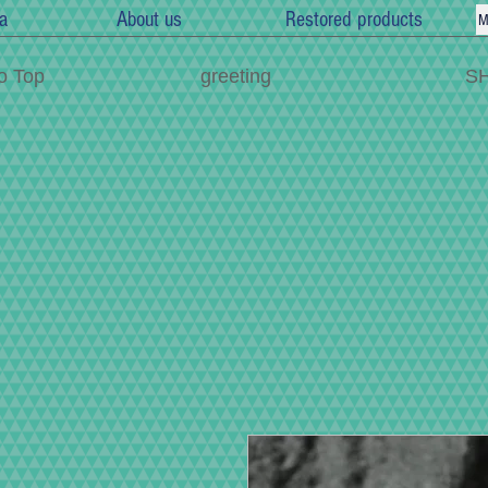
a
About us
Restored products
M
o Top
greeting
S