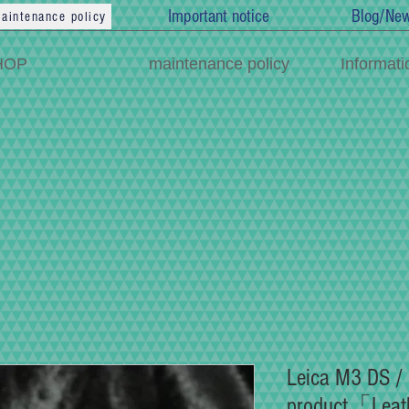
Important notice
Blog/Ne
aintenance policy
HOP
maintenance policy
Informati
Leica M3 DS /
product「Leat