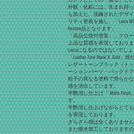
外観・化粧には、生まれ持っ
も加えた、洗練されたデザイ
リティ塗装を施し、「Leica
Restore品となります。
「高品位焼付塗装」、クロー
上品な質感を表現しておりま
Leicaになるのではないでし
「Leather Tone Black X Gol
レザートーンブラック（トッ
ーションパーツ・バックドア
粒子の異なる塗料で滑らかな
感を演出しています。
半艶消し仕上げ「 Matte F
す。
半艶消し仕上げながらとても
を実現しております。
ざらざら感は全くありません
また撥水加工しておりますの