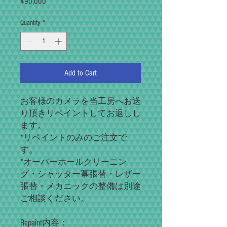
Price
¥90,000
Quantity
*
Add to Cart
お客様のカメラを当工房へお送
り頂きリペイントしてお返しし
ます。
*リペイントのみのご注文で
す。
*オーバーホールクリーニン
グ・シャッター幕張替・レザー
張替・メカニックの整備は別途
ご相談ください。
Repaint内容：