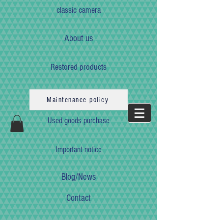
classic camera
About us
Restored products
Maintenance policy
Used goods purchase
Important notice
Blog/News
Contact