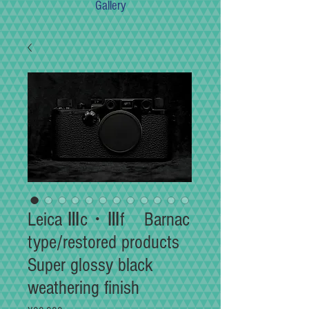
Gallery
Leica Ⅲc・Ⅲf Barnac
type/restored products
Super glossy black
weathering finish