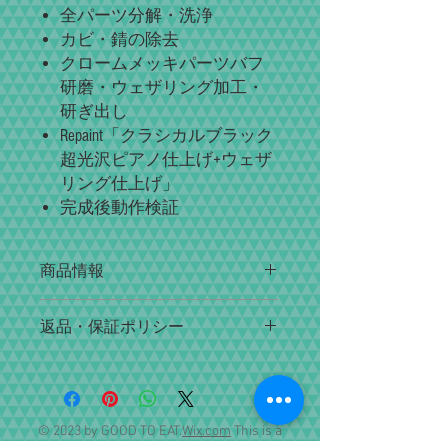
全パーツ分解・洗浄
カビ・錆の除去
クロームメッキパーツバフ
研磨・ウェザリング加工・
研ぎ出し
Repaint
「クラシカルブラック
超光沢ピアノ仕上げ+ウェザ
リング仕上げ」
完成後動作検証
商品情報
オーバーホール・
Restoreで
は、「撮
返品・保証ポリシー
る・操る・コレクション」と言う楽し
みを感じて頂ける事に主眼を置き整備
万が一初期不良・配送事故による故障
しております。
について、商品到着後三日以内にご連
ファインダーの視認性・二重像の見え
絡くださいませ。商品をご返送頂けま
方・距離計のピント精度・シャッター
したら責任を持って無償修理対応させ
© 2023 by GOOD TO EAT.
Wix.com
This is a
スピード精度・シャッターを切った時